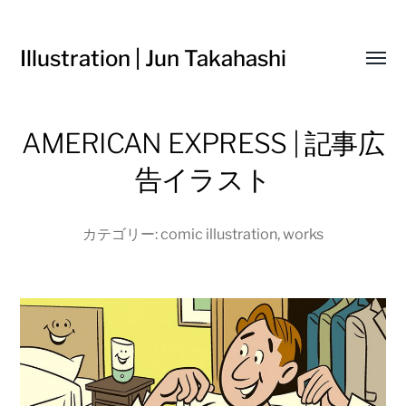
Illustration | Jun Takahashi
Toggl
menu
AMERICAN EXPRESS | 記事広
告イラスト
カテゴリー:
comic illustration
,
works