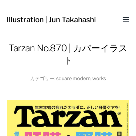
Illustration | Jun Takahashi
Toggl
menu
Tarzan No.870 | カバーイラス
ト
カテゴリー:
square modern
,
works