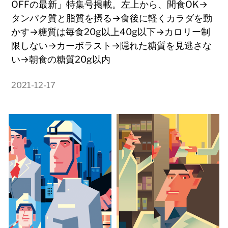
OFFの最新」特集号掲載。左上から、間食OK→
タンパク質と脂質を摂る→食後に軽くカラダを動
かす→糖質は毎食20g以上40g以下→カロリー制
限しない→カーボラスト→隠れた糖質を見逃さな
い→朝食の糖質20g以内
2021-12-17