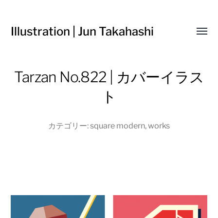
Illustration | Jun Takahashi
Toggl
menu
Tarzan No.822 | カバーイラス
ト
カテゴリー:
square modern
,
works