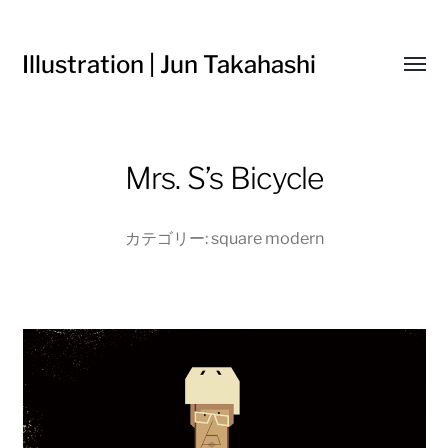
Illustration | Jun Takahashi
Toggl
menu
Mrs. S’s Bicycle
カテゴリー:
square modern